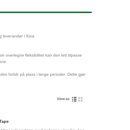
Live
 leverandør i Kina.
overlegne fleksibilitet kan den lett tilpasse
ene.
en forblir på plass i lange perioder. Dette gjør
View as
 Tape