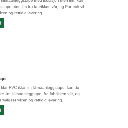
 klimaanleggstape med isolasjon uten lim, kan
stape uten lim fra fabrikken vår, og Partech vil
cen og rettidig levering.
l
tape
 klar PVC ikke-lim klimaanleggstape, kan du
ke-lim klimaanleggtape fra fabrikken vår, og
ersalgsservicen og rettidig levering.
l