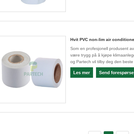
Hvit PVC non-lim air conditione
Som en profesjonell produsent av 
være trygg på å kjøpe klimaanlegg
og Partech vil tilby deg den beste 
Les mer
Send forespørse