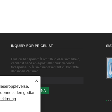
INQUIRY FOR PRICELIST
SI
Hvis du har spørsmål om tilbud eller samarbeid,
Gjennomsiktig innpaknings- og
vennligst send en e-post eller bruk følgende
forseglingstape/ pakkebånd/ bred tape
forespørsel. Vår salgsrepresentant vil kontakte
2023/10/25
deg innen 24 timer.
Gjennomsiktig innpakning Produktstørrelse: bredde 4,35
X
cm, tykkelse 2,5 cm (inkludert rulltykkelse 3,5 mm)
tleseropplevelse,
e denne siden godtar
erklæring