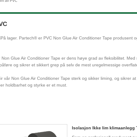
lim av PVC
PVC
C
På lager. Partech® er PVC Non Glue Air Conditioner Tape produsent og
n Glue Air Conditioner Tape er dens høye grad av fleksibilitet. Med sin 
påføre og sikrer et sikkert grep på selv de mest uregelmessige overflat
år Non Glue Air Conditioner Tape sterk og sikker liming, og sikrer at d
er holdbarhet og styrke er et must.
Isolasjon Ikke lim klimaanlegg