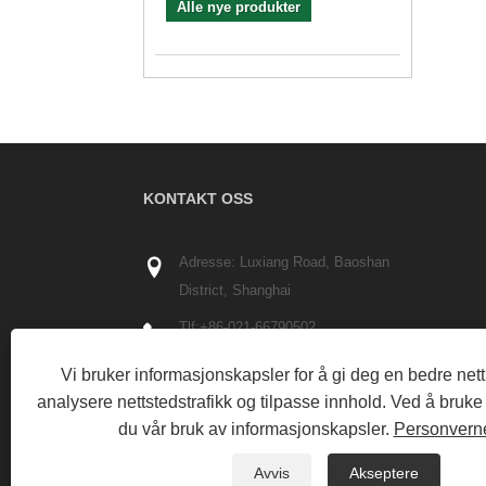
Alle nye produkter
KONTAKT OSS
Adresse: Luxiang Road, Baoshan
District, Shanghai
Tlf:
+86-021-66790502
Telefon:
+86-13402161881
Vi bruker informasjonskapsler for å gi deg en bedre net
E-post:
Info@partech-packing.com
analysere nettstedstrafikk og tilpasse innhold. Ved å bruk
du vår bruk av informasjonskapsler.
Personvern
Faks: +86-021-66790503
Avvis
Akseptere