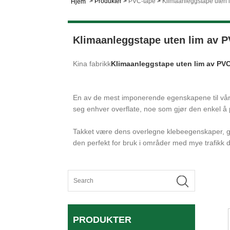
>
Produkter
>
PVC-tape
>
Klimaanleggstape uten 
Hjem
Klimaanleggstape uten lim av 
Kina fabrikk
Klimaanleggstape uten lim av PV
En av de mest imponerende egenskapene til vår No
seg enhver overflate, noe som gjør den enkel å 
Takket være dens overlegne klebeegenskaper, gir v
den perfekt for bruk i områder med mye trafikk d
PRODUKTER