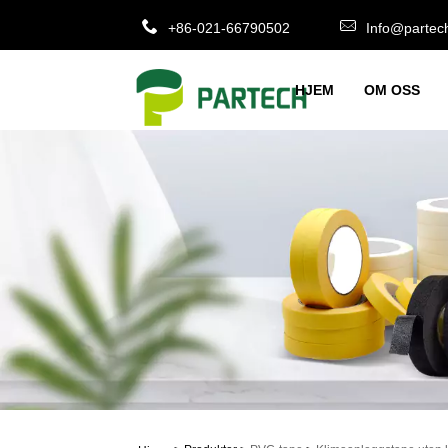
+86-021-66790502
Info@partec
HJEM
OM OSS