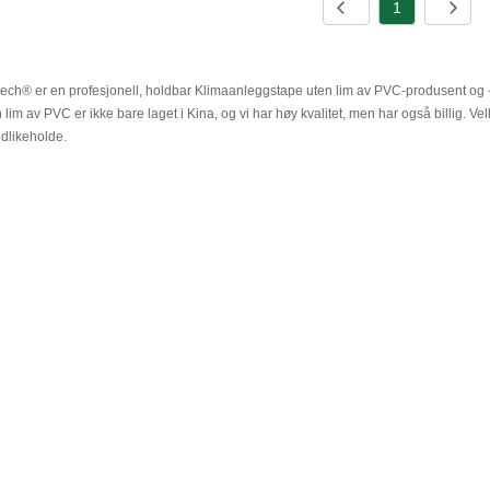
1
tech® er en profesjonell, holdbar Klimaanleggstape uten lim av PVC-produsent og 
 lim av PVC er ikke bare laget i Kina, og vi har høy kvalitet, men har også billig. Vel
dlikeholde.