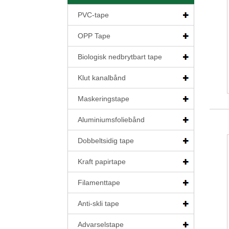
PVC-tape
OPP Tape
Biologisk nedbrytbart tape
Klut kanalbånd
Maskeringstape
Aluminiumsfoliebånd
Dobbeltsidig tape
Kraft papirtape
Filamenttape
Anti-skli tape
Advarselstape