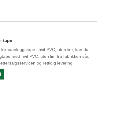
r tape
klimaanleggstape i hvit PVC, uten lim, kan du
tape med hvit PVC, uten lim fra fabrikken vår,
ettersalgsservicen og rettidig levering.
l