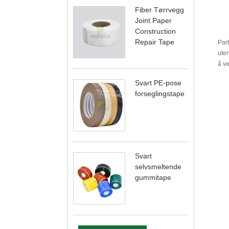
Fiber Tørrvegg
Joint Paper
Construction
Repair Tape
Par
uten
å ve
Svart PE-pose
forseglingstape
Svart
selvsmeltende
gummitape