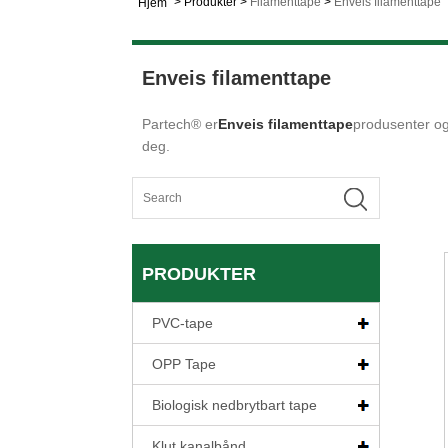
>
Produkter
>
Filamenttape
>
Enveis filamenttape
Hjem
Enveis filamenttape
Partech® er
Enveis filamenttape
produsenter og 
deg.
PRODUKTER
PVC-tape
OPP Tape
Biologisk nedbrytbart tape
Klut kanalbånd