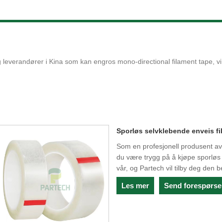
leverandører i Kina som kan engros mono-directional filament tape, vi k
Sporløs selvklebende enveis f
Som en profesjonell produsent av
du være trygg på å kjøpe sporløs 
vår, og Partech vil tilby deg den b
Les mer
Send forespørse