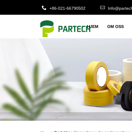
+86-021-66790502
Info@partec
HJEM
OM OSS