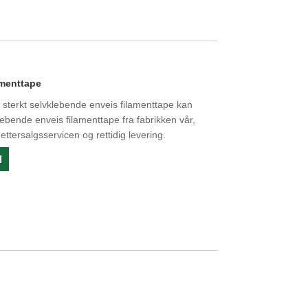
amenttape
 sterkt selvklebende enveis filamenttape kan
lebende enveis filamenttape fra fabrikken vår,
ettersalgsservicen og rettidig levering.
l