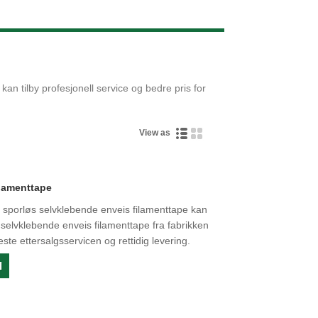
Live
an tilby profesjonell service og bedre pris for
View as
ilamenttape
 sporløs selvklebende enveis filamenttape kan
selvklebende enveis filamenttape fra fabrikken
este ettersalgsservicen og rettidig levering.
l