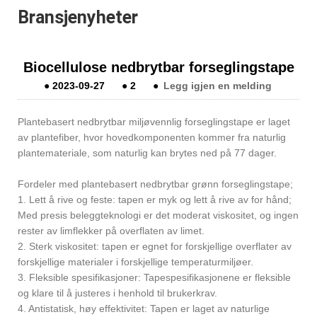
Bransjenyheter
Biocellulose nedbrytbar forseglingstape
●
2023-09-27
●
2
●
Legg igjen en melding
Plantebasert nedbrytbar miljøvennlig forseglingstape er laget
av plantefiber, hvor hovedkomponenten kommer fra naturlig
plantemateriale, som naturlig kan brytes ned på 77 dager.
Fordeler med plantebasert nedbrytbar grønn forseglingstape;
1. Lett å rive og feste: tapen er myk og lett å rive av for hånd;
Med presis beleggteknologi er det moderat viskositet, og ingen
rester av limflekker på overflaten av limet.
2. Sterk viskositet: tapen er egnet for forskjellige overflater av
forskjellige materialer i forskjellige temperaturmiljøer.
3. Fleksible spesifikasjoner: Tapespesifikasjonene er fleksible
og klare til å justeres i henhold til brukerkrav.
4. Antistatisk, høy effektivitet: Tapen er laget av naturlige