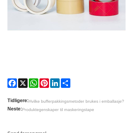
Facebook
X
WhatsApp
Pinterest
LinkedIn
Share
Tidligere:
Hvilke bufferpakkingsmetoder brukes i emballasje?
Neste:
Produktegenskaper til maskeringstape