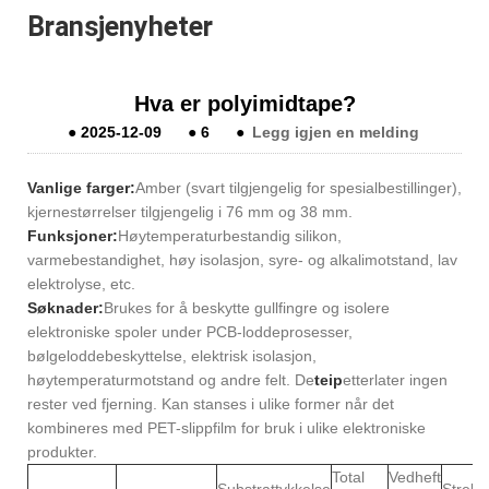
Bransjenyheter
Hva er polyimidtape?
●
2025-12-09
●
6
●
Legg igjen en melding
Vanlige farger:
Amber (svart tilgjengelig for spesialbestillinger),
kjernestørrelser tilgjengelig i 76 mm og 38 mm.
Funksjoner:
Høytemperaturbestandig silikon,
varmebestandighet, høy isolasjon, syre- og alkalimotstand, lav
elektrolyse, etc.
Søknader:
Brukes for å beskytte gullfingre og isolere
elektroniske spoler under PCB-loddeprosesser,
bølgeloddebeskyttelse, elektrisk isolasjon,
høytemperaturmotstand og andre felt. De
teip
etterlater ingen
rester ved fjerning. Kan stanses i ulike former når det
kombineres med PET-slippfilm for bruk i ulike elektroniske
produkter.
Total
Vedheft