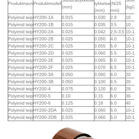
Substrattykkelse
Strekk
Produktnavn
Produktmodell
tykkelse
(N/25
(mm)
(kg/2
(mm)
mm)
Polyimid teip
HY200-1A
0.015
0.030
2.8
10
Polyimid teip
HY200-1B
0.015
0.035
3.5
10
Polyimid teip
HY200-2A
0.025
0.042
2,5-3,5
10-13
Polyimid teip
HY200-2B
0.025
0.050
4.0
10-13
Polyimid teip
HY200-2C
0.025
0.055
5.0
10-13
Polyimid teip
HY200-2D
0.025
0.060
5.5
10-13
Polyimid teip
HY200-2E
0.025
0.065
6.0
10-13
Polyimid teip
HY200-2F
0.025
0.070
6.5
10-13
Polyimid teip
HY200-3A
0.050
0.080
6.0
20
Polyimid teip
HY200-3B
0.050
0.100
6.5
20
Polyimid teip
HY200-4
0.075
0.120
6.0
28
Polyimid teip
HY200-5
0.10
0.15
6.0
36
Polyimid teip
HY200-6
0.125
0.18
6.0
40
Polyimid teip
HY200-2DA
0.025
0.060
5.0
10-13
Polyimid teip
HY200-2DB
0.025
0.060
5.0
10-13