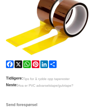
Facebook
X
WhatsApp
Pinterest
LinkedIn
Share
Tidligere:
Tips for å rydde opp taperester
Neste:
Hva er PVC advarselstape/gulvtape?
Send forespørsel