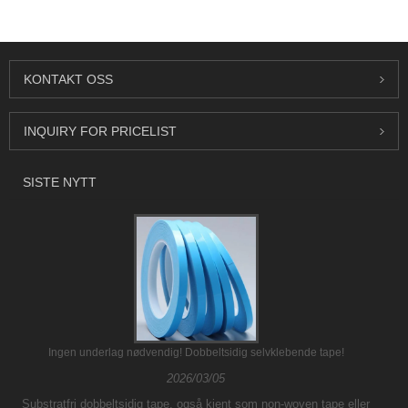
KONTAKT OSS
INQUIRY FOR PRICELIST
SISTE NYTT
Ingen underlag nødvendig! Dobbeltsidig selvklebende tape!
2026/03/05
Substratfri dobbeltsidig tape, også kjent som non-woven tape eller